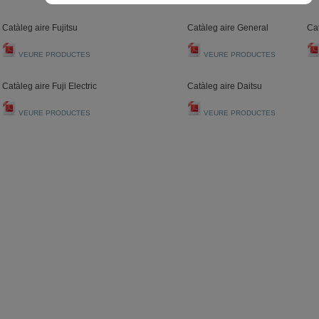
Catàleg aire Fujitsu
Catàleg aire General
Ca
VEURE PRODUCTES
VEURE PRODUCTES
Catàleg aire Fuji Electric
Catàleg aire Daitsu
VEURE PRODUCTES
VEURE PRODUCTES