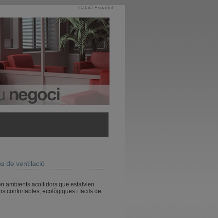
Català
Español
ns de ventilació
en ambients acollidors que estalvien
ons confortables, ecològiques i fàcils de