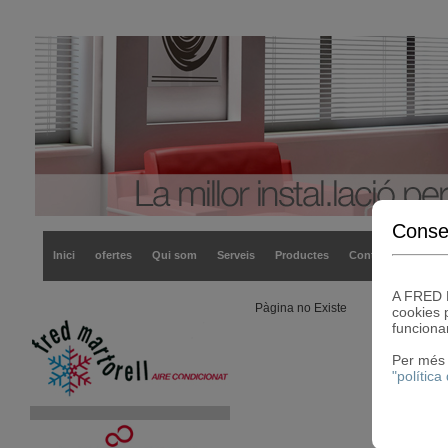
Conse
Inici
ofertes
Qui som
Serveis
Productes
Contactar
A FRED 
Pàgina no Existe
cookies 
funciona
Per més 
"política