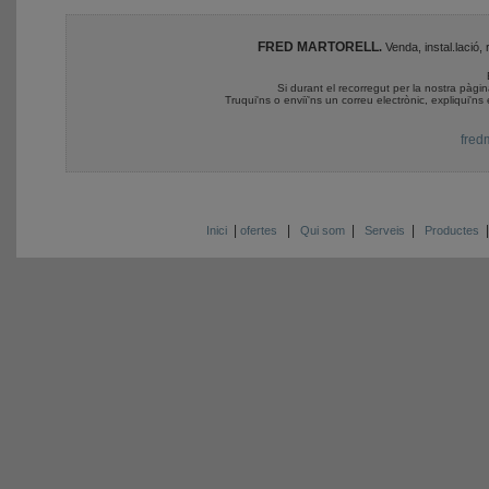
FRED MARTORELL
.
Venda, instal.lació,
Si durant el recorregut per la nostra pàgin
Truqui'ns o enviï'ns un correu electrònic, expliqui'n
fred
|
|
|
|
Inici
ofertes
Qui som
Serveis
Productes