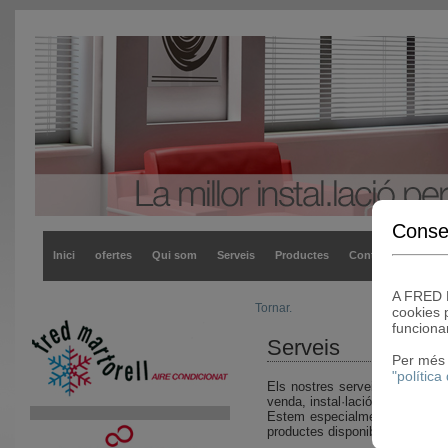
Conse
Inici
ofertes
Qui som
Serveis
Productes
Contactar
A FRED 
Tornar.
cookies 
funciona
Serveis
Per més 
"política
Els nostres serveis estan dirig
venda, instal·lació, servei t
Estem especialment preocupats 
productes disponibles al merca